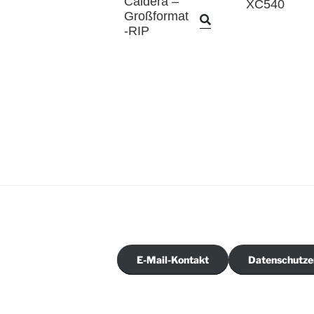
Caldera –
XC540
Großformat
-RIP
E-Mail-Kontakt
Datenschutze