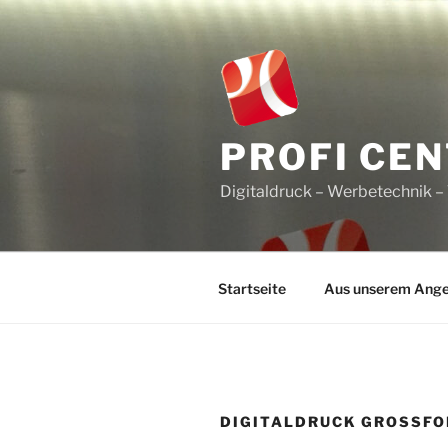
Zum
Inhalt
springen
PROFI CE
Digitaldruck – Werbetechnik – 
Startseite
Aus unserem Ang
DIGITALDRUCK GROSSFO