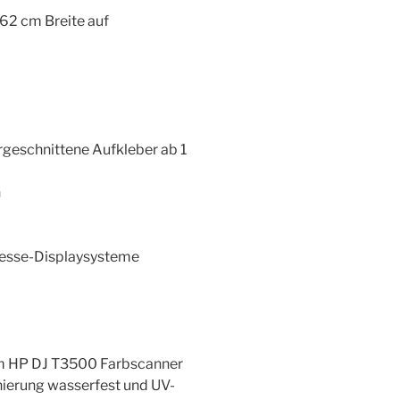
162 cm Breite auf
urgeschnittene Aufkleber ab 1
n
Messe-Displaysysteme
em HP DJ T3500 Farbscanner
nierung wasserfest und UV-