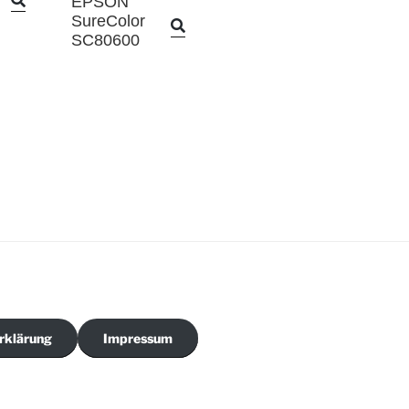
EPSON
SureColor
SC80600
rklärung
Impressum